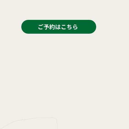
ご予約はこちら