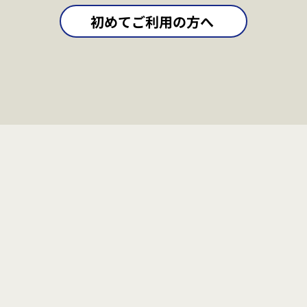
初めてご利用の方へ